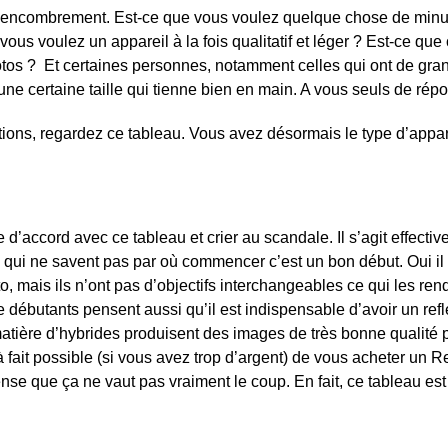
 l’encombrement. Est-ce que vous voulez quelque chose de minus
us voulez un appareil à la fois qualitatif et léger ? Est-ce qu
photos ? Et certaines personnes, notamment celles qui ont de gra
d’une certaine taille qui tienne bien en main. A vous seuls de rép
ons, regardez ce tableau. Vous avez désormais le type d’apparei
e d’accord avec ce tableau et crier au scandale. Il s’agit effectiv
 qui ne savent pas par où commencer c’est un bon début. Oui il
 mais ils n’ont pas d’objectifs interchangeables ce qui les rend
ébutants pensent aussi qu’il est indispensable d’avoir un refl
atière d’hybrides produisent des images de très bonne qualité
out à fait possible (si vous avez trop d’argent) de vous acheter u
nse que ça ne vaut pas vraiment le coup. En fait, ce tableau es