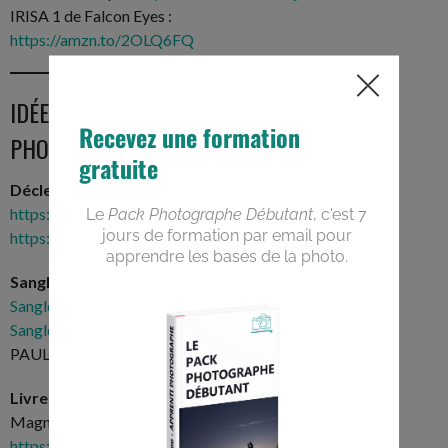
IRISA 1 de Falcon Eyes :
https://amzn.to/2OLQ6FQ
IDÉES CADEAU POUR
PHOTOGRAPHES
Déclencheurs «
soft release
«
:
https://amzn.to/3EEAOHC
https://amzn.to/31AhcpT
Sangle de poignet
:
Sangle poignet cuir
Sangle Hyperion
(-20% avec le code
PAULNAPO)
Livres photos :
Magnum manifeste :
https://amzn.to/3y8zIRK