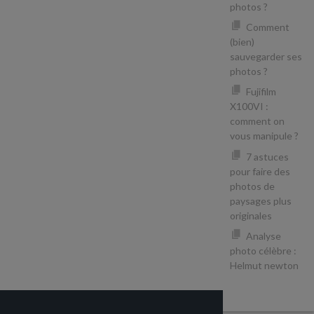
photos ?
Comment
(bien)
sauvegarder ses
photos ?
Fujifilm
X100VI :
comment on
vous manipule ?
7 astuces
pour faire des
photos de
paysages plus
originales
Analyse
photo célèbre :
Helmut newton