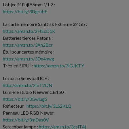
L’objectif Fuji 56mm f/1.2 :
https://bit.ly/3DgrubE
La carte mémoire SanDisk Extreme 32 Gb :
https://amzn.to/2HEcD1K
Batteries tierces Patona :
https://amzn.to/3An2Bcr
Étui pour cartes mémoire :
https://amzn.to/3Dn4nwg
Trépied SIRUI :
https://amzn.to/3iGJKTY
Le micro Snowball ICE :
http://amzn.to/2InT2QN
Lumière studio Neewer CB150 :
https://bit.ly/3Gwlug5
Réflecteur :
https://bit.ly/3LS2KLQ
Panneau LED RGB Newer :
https://bit.ly/3mDas0V
Screenbar lampe :
https://amzn.to/3cslT4j