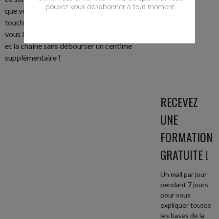
que vous ne payez pas plus cher, mais que je
touche une petite commission. C’est pour
vous le meilleur moyen de soutenir le blog
et la chaine sans débourser un centime
supplémentaire !
RECEVEZ
UNE
FORMATION
GRATUITE !
Un mail par jour
pendant 7 jours
pour vous
expliquer toutes
les bases de la