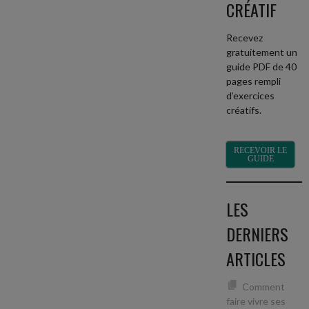
CRÉATIF
Recevez
gratuitement un
guide PDF de 40
pages rempli
d’exercices
créatifs.
RECEVOIR LE
GUIDE
LES
DERNIERS
ARTICLES
Comment
faire vivre ses