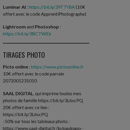
Luminar AI
:
https://bit.ly/39T7Y8A
(10€
offert avec le code ApprentiPhotographe)
Lightroom
and
Photoshop
:
https://bit.ly/3BCTWEk
TIRAGES PHOTO
Picto online
:
https://www.pictoonline.fr
10€ offert avec le code parrain
2072001231010
SAAL DIGITAL
, qui imprime toutes mes
photos de famille https://bit.ly/3L6scPQ
20€ offert avec ce lien :
https://bit.ly/3L6scPQ
-50% sur tous les tableaux photo :
https://www.saal-digital.fr/lp/paulnapo-