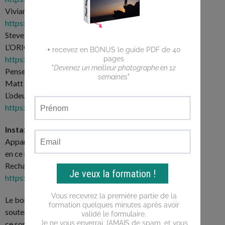
Vivian Maier: The Color Work :
https://amzn.to/3GxZcez
Steve McCurry INEDIT: LES HISTOIRES À
L’ORIGINE DES PHOTOGRAPHIES :
https://amzn.to/3y7mK6Y
Penser comme un photographe de rue, par
Matt Stuart :
https://amzn.to/3ItPifL
L’odeur de l’inde :
https://amzn.to/3oCQKnY
Instax mini :
Appareil :
https://amzn.to/3pAHK1S
(-10€
en ce moment !)
Recharge de film :
https://amzn.to/31LmAWT
Le bonus, c’est qu’en utilisant ces liens, vous
soutenez
Apprenti photographe
. En effet,
ce sont des liens affiliés. Ce qui veut dire