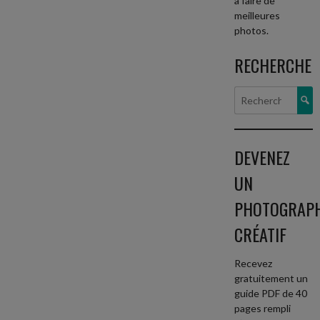
à faire de
meilleures
photos.
RECHERCHE
Rech
DEVENEZ
UN
PHOTOGRAP
CRÉATIF
Recevez
gratuitement un
guide PDF de 40
pages rempli