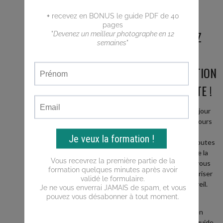
RECEVEZ
UNE
FORMATION
GRATUITE !
Un mail par jour
pendant 7 jours
pour vous
expliquer toutes
les bases de la
photos et vous
aider à maitriser
votre appareil.
+
recevez en
BONUS le guide