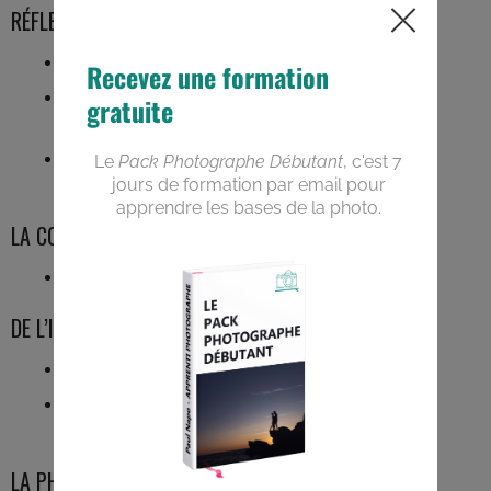
RÉFLEXIONS PHOTO
Montrez vos photos ! [vidéo]
Prendre (et tenir !) des résolutions
photos
Progresser en photo grâce à la
critique
LA COMPOSITION
Le sens de lecture
DE L’INSPIRATION
Les grands photographes
Des inconnus plein de talent
(Episode #1 : Flickr)
LA PHOTO DE PAYSAGE (À VENIR)