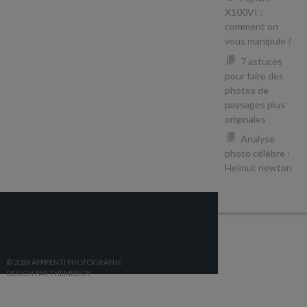
X100VI :
comment on
vous manipule ?
7 astuces
pour faire des
photos de
paysages plus
originales
Analyse
photo célèbre :
Helmut newton
© 2026 APPRENTI PHOTOGRAPHE
DESIGN PAR THEMEBOY