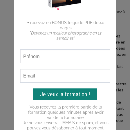
débutant ?
Vous cherchez à
faire de
meilleures
photos ?
Vous n'arrivez
pas a traduire en
photos les idées
que vous avez en
tête ?
Ce blog est fait
pour vous !
Il vous permettra
d'apprendre les
bases de la
photo, puis de
progresser tant
du point de vue
de la technique
que de la