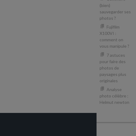
(bien)
sauvegarder ses
photos ?
Fujifilm
X100VI :
comment on
vous manipule ?
7 astuces
pour faire des
photos de
paysages plus
originales
Analyse
photo célèbre :
Helmut newton