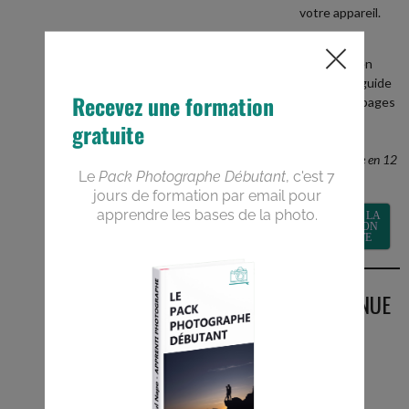
votre appareil.
+
recevez en
BONUS le guide
PDF de 40 pages
Devenez un
meilleur
photographe en 12
semaines
RECEVOIR LA
FORMATION
GRATUITE
BIENVENUE
SUR LE
BLOG
Vous êtes