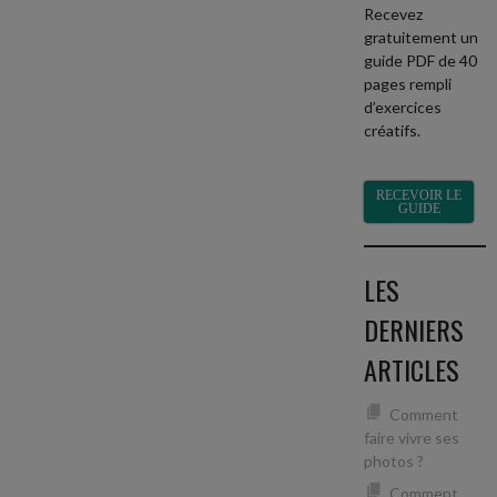
Recevez
gratuitement un
guide PDF de 40
pages rempli
d’exercices
créatifs.
RECEVOIR LE
GUIDE
LES
DERNIERS
ARTICLES
Comment
faire vivre ses
photos ?
Comment