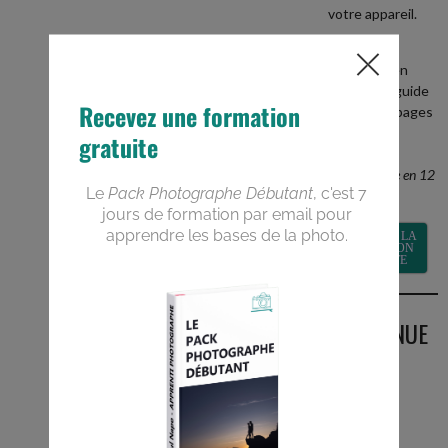
votre appareil.
+
recevez en
BONUS le guide
PDF de 40 pages
Devenez un
meilleur
photographe en 12
semaines
RECEVOIR LA
FORMATION
GRATUITE
BIENVENUE
SUR LE
BLOG
Vous êtes