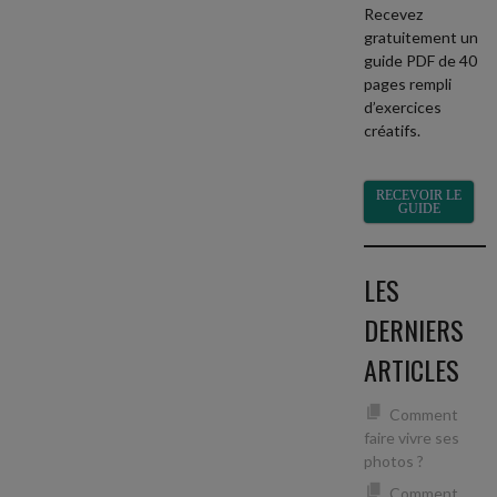
Recevez
gratuitement un
guide PDF de 40
pages rempli
d’exercices
créatifs.
RECEVOIR LE
GUIDE
LES
DERNIERS
ARTICLES
Comment
faire vivre ses
photos ?
Comment