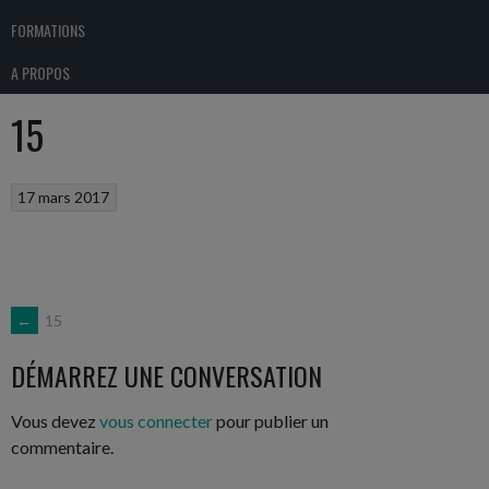
FORMATIONS
A PROPOS
15
17 mars 2017
NAVIGATION
←
15
DÉMARREZ UNE CONVERSATION
DES
Vous devez
vous connecter
pour publier un
ARTICLES
commentaire.