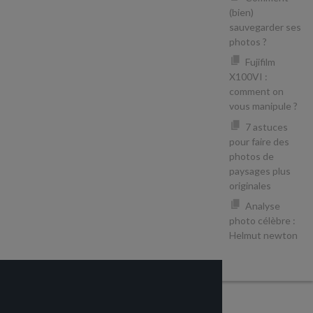
(bien)
sauvegarder ses
photos ?
Fujifilm
X100VI :
comment on
vous manipule ?
7 astuces
pour faire des
photos de
paysages plus
originales
Analyse
photo célèbre :
Helmut newton