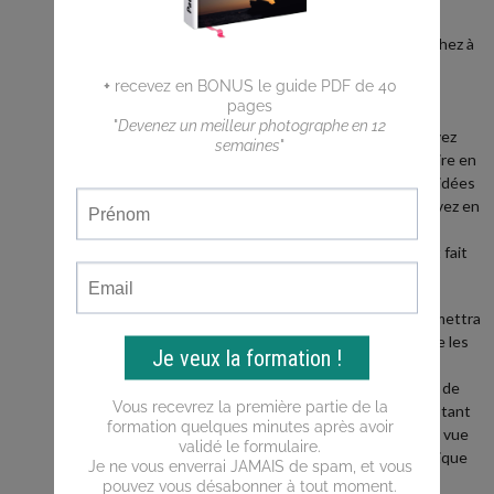
débutant ?
Vous cherchez à
faire de
meilleures
photos ?
Vous n'arrivez
pas a traduire en
photos les idées
que vous avez en
tête ?
Ce blog est fait
pour vous !
Il vous permettra
d'apprendre les
bases de la
photo, puis de
progresser tant
du point de vue
de la technique
que de la