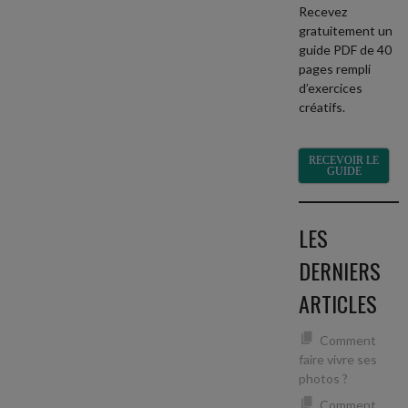
Recevez
gratuitement un
guide PDF de 40
pages rempli
d’exercices
créatifs.
RECEVOIR LE
GUIDE
LES
DERNIERS
ARTICLES
Comment
faire vivre ses
photos ?
Comment