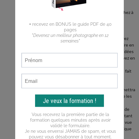
débutant ?
Vous cherchez à
faire de
meilleures
photos ?
Vous n'arrivez
pas a traduire en
photos les idées
que vous avez en
tête ?
Ce blog est fait
pour vous !
Il vous permettra
d'apprendre les
bases de la
photo, puis de
progresser tant
du point de vue
de la technique
que de la