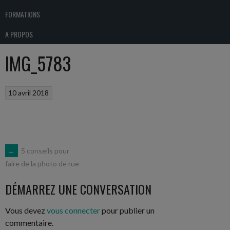
FORMATIONS
A PROPOS
IMG_5783
10 avril 2018
NAVIGATION
←
5 conseils pour
faire de la photo de rue
DES
DÉMARREZ UNE CONVERSATION
ARTICLES
Vous devez
vous connecter
pour publier un
commentaire.