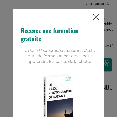
votre appareil.
+
recevez en
BONUS le guide
PDF de 40 pages
Devenez un
meilleur
photographe en 12
semaines
RECEVOIR LA
FORMATION
GRATUITE
BIENVENUE
SUR LE
BLOG
Vous êtes