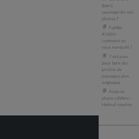
(bien)
sauvegarder ses
photos ?
Fujifilm
X100VI :
comment on
vous manipule ?
7 astuces
pour faire des
photos de
paysages plus
originales
Analyse
photo célèbre :
Helmut newton