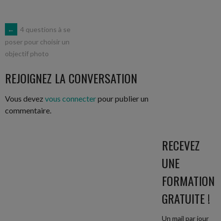
NAVIGATION
←
4 questions à se
poser pour choisir un
objectif photo
DES
REJOIGNEZ LA CONVERSATION
ARTICLES
Vous devez
vous connecter
pour publier un
commentaire.
RECEVEZ
UNE
FORMATION
GRATUITE !
Un mail par jour