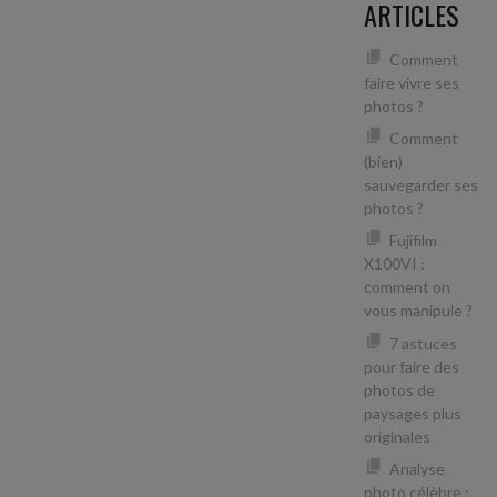
ARTICLES
Comment
faire vivre ses
photos ?
Comment
(bien)
sauvegarder ses
photos ?
Fujifilm
X100VI :
comment on
vous manipule ?
7 astuces
pour faire des
photos de
paysages plus
originales
Analyse
photo célèbre :