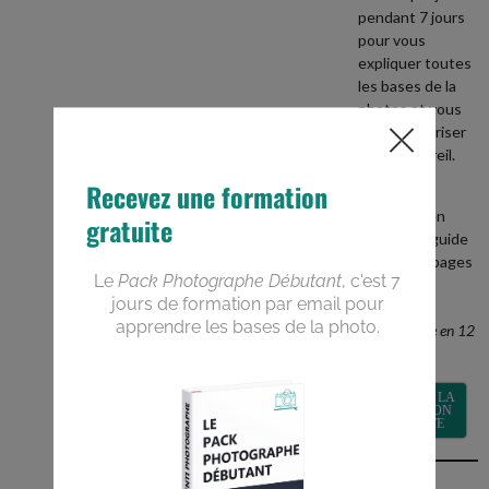
pendant 7 jours
pour vous
expliquer toutes
les bases de la
photos et vous
aider à maitriser
votre appareil.
+
recevez en
BONUS le guide
PDF de 40 pages
Devenez un
meilleur
photographe en 12
semaines
RECEVOIR LA
FORMATION
GRATUITE