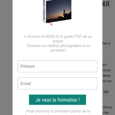
BIENVENUE
SUR LE
BLOG
Vous êtes
débutant ?
Vous cherchez à
faire de
meilleures
photos ?
Vous n'arrivez
pas a traduire en
photos les idées
que vous avez en
tête ?
Ce blog est fait
pour vous !
Il vous permettra
d'apprendre les