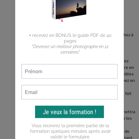
BLOG
Vous êtes
débutant ?
Vous cherchez à
faire de
meilleures
photos ?
Vous n'arrivez
pas a traduire en
photos les idées
que vous avez en
tête ?
Ce blog est fait
pour vous !
Il vous permettra
d'apprendre les
bases de la
photo, puis de
progresser tant