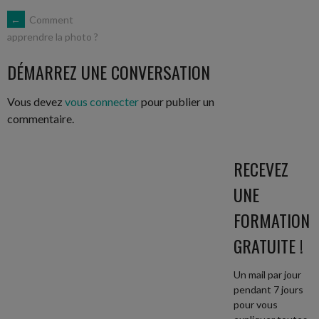
NAVIGATION
←
Comment
apprendre la photo ?
DES
DÉMARREZ UNE CONVERSATION
ARTICLES
Vous devez
vous connecter
pour publier un
commentaire.
RECEVEZ
UNE
FORMATION
GRATUITE !
Un mail par jour
pendant 7 jours
pour vous