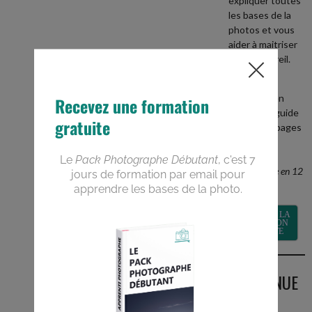
expliquer toutes
les bases de la
photos et vous
aider à maitriser
votre appareil.
+
recevez en
BONUS le guide
PDF de 40 pages
Devenez un
meilleur
photographe en 12
semaines
RECEVOIR LA
FORMATION
GRATUITE
BIENVENUE
SUR LE