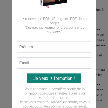
débutant ?
Vous cherchez à
faire de
meilleures
photos ?
Vous n'arrivez
pas a traduire en
photos les idées
que vous avez en
tête ?
Ce blog est fait
pour vous !
Il vous permettra
d'apprendre les
bases de la
photo, puis de
progresser tant
du point de vue
de la technique
que de la