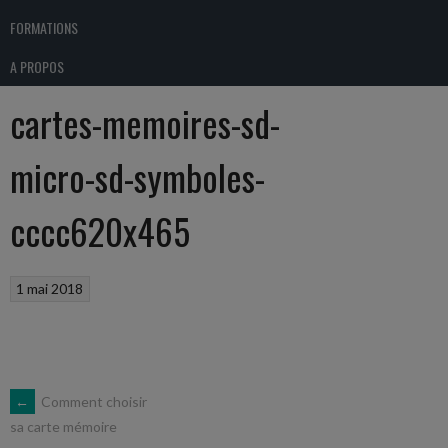
FORMATIONS
A PROPOS
cartes-memoires-sd-
micro-sd-symboles-
cccc620x465
1 mai 2018
NAVIGATION
←
Comment choisir
sa carte mémoire