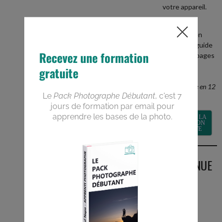
votre appareil.
+
recevez en
BONUS le guide
PDF de 40 pages
Devenez un
meilleur
photographe en 12
semaines
RECEVOIR LA
FORMATION
GRATUITE
BIENVENUE
SUR LE
BLOG
Vous êtes