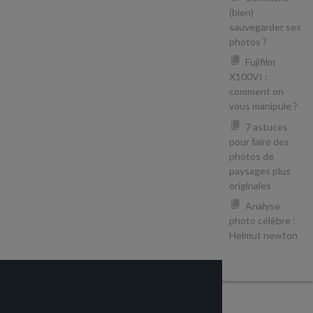
(bien)
sauvegarder ses
photos ?
Fujifilm
X100VI :
comment on
vous manipule ?
7 astuces
pour faire des
photos de
paysages plus
originales
Analyse
photo célèbre :
Helmut newton