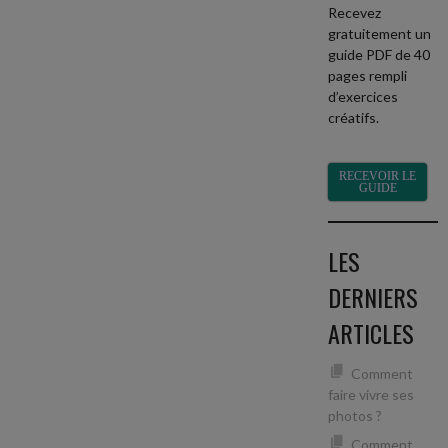
Recevez
gratuitement un
guide PDF de 40
pages rempli
d’exercices
créatifs.
RECEVOIR LE
GUIDE
LES
DERNIERS
ARTICLES
Comment
faire vivre ses
photos ?
Comment