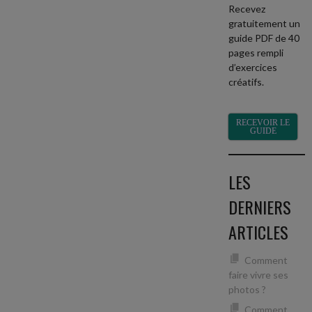
Recevez
gratuitement un
guide PDF de 40
pages rempli
d’exercices
créatifs.
RECEVOIR LE
GUIDE
LES
DERNIERS
ARTICLES
Comment
faire vivre ses
photos ?
Comment