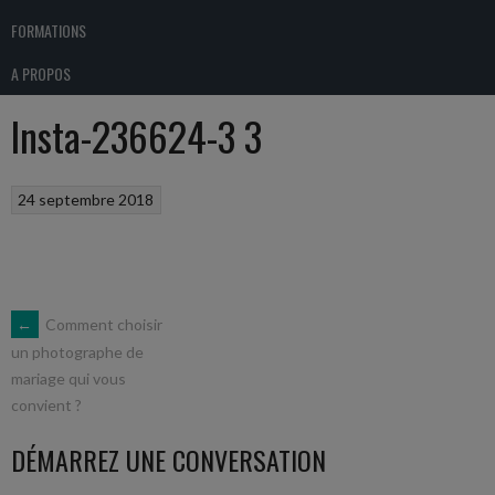
FORMATIONS
A PROPOS
Insta-236624-3 3
24 septembre 2018
NAVIGATION
←
Comment choisir
un photographe de
mariage qui vous
DES
convient ?
ARTICLES
DÉMARREZ UNE CONVERSATION