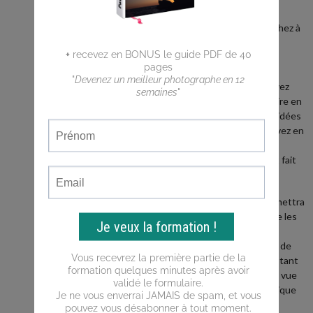
débutant ?
Vous cherchez à
faire de
meilleures
photos ?
Vous n'arrivez
pas a traduire en
photos les idées
que vous avez en
tête ?
Ce blog est fait
pour vous !
Il vous permettra
d'apprendre les
bases de la
photo, puis de
progresser tant
du point de vue
de la technique
que de la