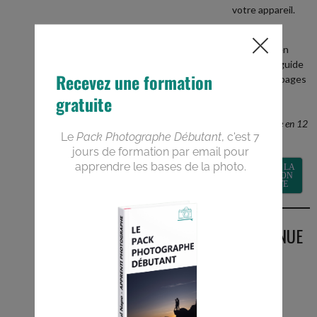
votre appareil.
+
recevez en
BONUS le guide
PDF de 40 pages
Devenez un
meilleur
photographe en 12
semaines
RECEVOIR LA
FORMATION
GRATUITE
BIENVENUE
SUR LE
BLOG
Vous êtes