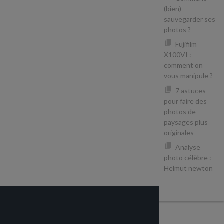
(bien)
sauvegarder ses
photos ?
Fujifilm
X100VI :
comment on
vous manipule ?
7 astuces
pour faire des
photos de
paysages plus
originales
Analyse
photo célèbre :
Helmut newton