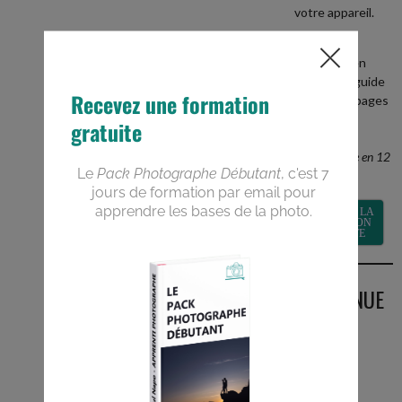
votre appareil.
+
recevez en
BONUS le guide
PDF de 40 pages
Devenez un
meilleur
photographe en 12
semaines
RECEVOIR LA
FORMATION
GRATUITE
BIENVENUE
SUR LE
BLOG
Vous êtes