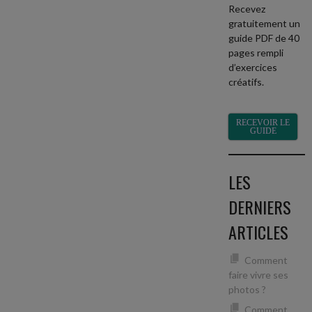
Recevez
gratuitement un
guide PDF de 40
pages rempli
d’exercices
créatifs.
RECEVOIR LE
GUIDE
LES
DERNIERS
ARTICLES
Comment
faire vivre ses
photos ?
Comment