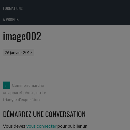
FORMATIONS
A PROPOS
image002
26 janvier 2017
NAVIGATION
←
Comment marche
un appareil photo, ou Le
triangle d’exposition
DES
DÉMARREZ UNE CONVERSATION
ARTICLES
Vous devez
vous connecter
pour publier un