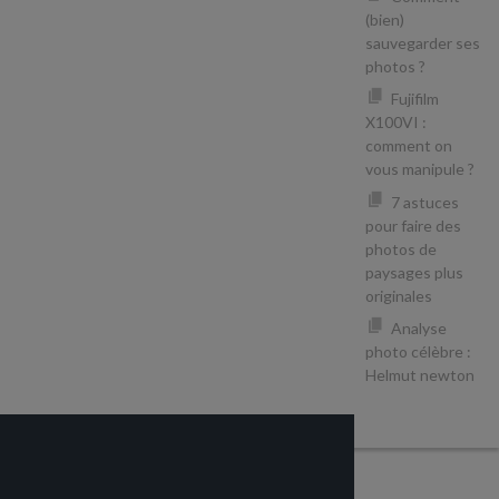
(bien)
sauvegarder ses
photos ?
Fujifilm
X100VI :
comment on
vous manipule ?
7 astuces
pour faire des
photos de
paysages plus
originales
Analyse
photo célèbre :
Helmut newton