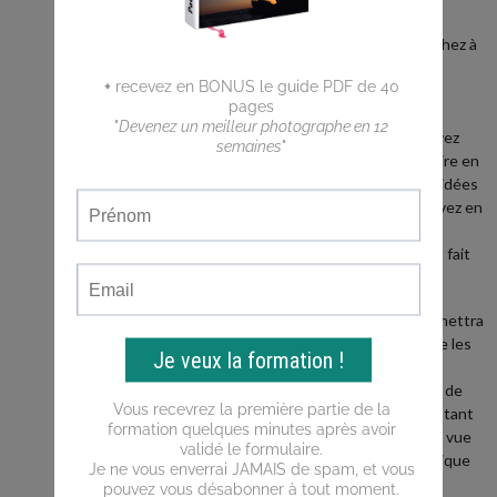
débutant ?
Vous cherchez à
faire de
meilleures
photos ?
Vous n'arrivez
pas a traduire en
photos les idées
que vous avez en
tête ?
Ce blog est fait
pour vous !
Il vous permettra
d'apprendre les
bases de la
photo, puis de
progresser tant
du point de vue
de la technique
que de la