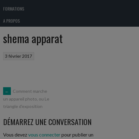
FORMATIONS
A PROPOS
shema apparat
3 février 2017
NAVIGATION
←
Comment marche
un appareil photo, ou Le
triangle d’exposition
DES
DÉMARREZ UNE CONVERSATION
ARTICLES
Vous devez
vous connecter
pour publier un