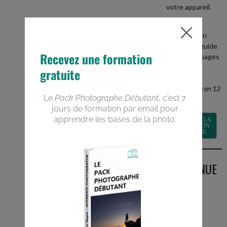
votre appareil.
+
recevez en
BONUS le guide
PDF de 40 pages
Devenez un
meilleur
photographe en 12
semaines
RECEVOIR LA
FORMATION
GRATUITE
BIENVENUE
SUR LE
BLOG
Vous êtes