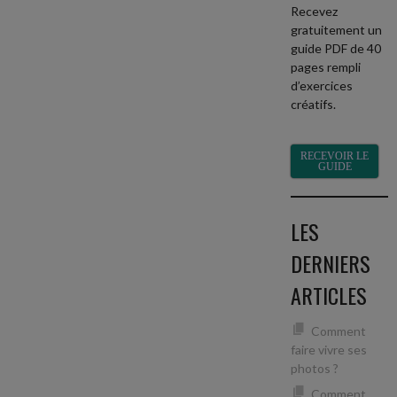
Recevez
gratuitement un
guide PDF de 40
pages rempli
d’exercices
créatifs.
RECEVOIR LE
GUIDE
LES
DERNIERS
ARTICLES
Comment
faire vivre ses
photos ?
Comment