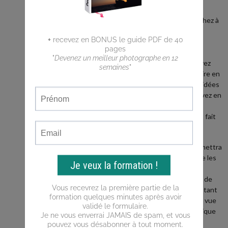
débutant ?
Vous cherchez à
faire de
meilleures
photos ?
Vous n'arrivez
pas a traduire en
photos les idées
que vous avez en
tête ?
Ce blog est fait
pour vous !
Il vous permettra
d'apprendre les
bases de la
photo, puis de
progresser tant
du point de vue
de la technique
que de la