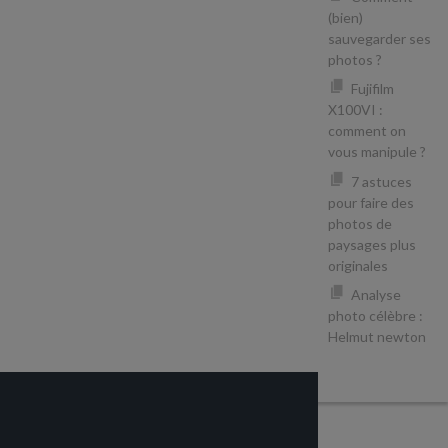
(bien)
sauvegarder ses
photos ?
Fujifilm
X100VI :
comment on
vous manipule ?
7 astuces
pour faire des
photos de
paysages plus
originales
Analyse
photo célèbre :
Helmut newton