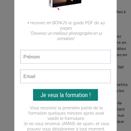
débutant ?
Vous cherchez à
faire de
meilleures
photos ?
Vous n'arrivez
pas a traduire en
photos les idées
que vous avez en
tête ?
Ce blog est fait
pour vous !
Il vous permettra
d'apprendre les
bases de la
photo, puis de
progresser tant
du point de vue
de la technique
que de la