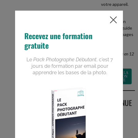
votre appareil.
+
recevez en
BONUS le guide
PDF de 40 pages
Devenez un
meilleur
photographe en 12
semaines
RECEVOIR LA
FORMATION
GRATUITE
BIENVENUE
SUR LE
BLOG
Vous êtes