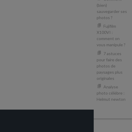
(bien)
sauvegarder ses
photos ?
Fujifilm
X100VI :
comment on
vous manipule ?
7 astuces
pour faire des
photos de
paysages plus
originales
Analyse
photo célèbre :
Helmut newton