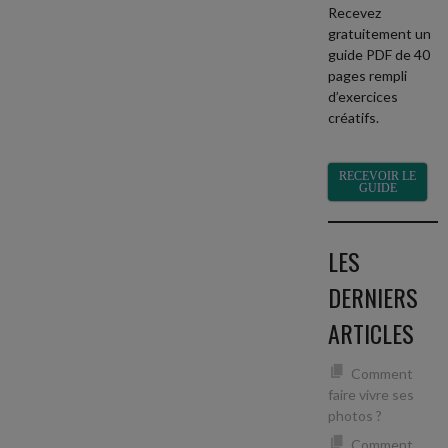
Recevez
gratuitement un
guide PDF de 40
pages rempli
d’exercices
créatifs.
RECEVOIR LE
GUIDE
LES
DERNIERS
ARTICLES
Comment
faire vivre ses
photos ?
Comment