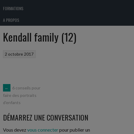
FORMATIONS
A PROPOS
Kendall family (12)
2 octobre 2017
NAVIGATION
←
6 conseils pour
faire des portraits
d’enfants
DES
DÉMARREZ UNE CONVERSATION
ARTICLES
Vous devez
vous connecter
pour publier un