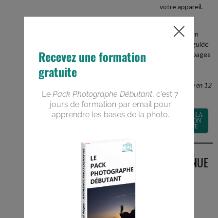
votre appareil.
+
recevez en
BONUS le guide
PDF de 40 pages
Devenez un
meilleur
photographe en 12
semaines
RECEVOIR LA
FORMATION
GRATUITE
BIENVENUE
SUR LE
BLOG
Vous êtes