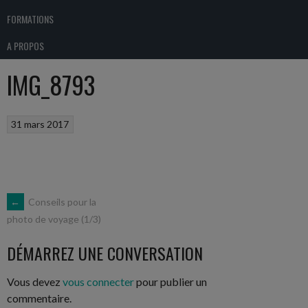
FORMATIONS
A PROPOS
IMG_8793
31 mars 2017
NAVIGATION
←
Conseils pour la
photo de voyage (1/3)
DES
DÉMARREZ UNE CONVERSATION
ARTICLES
Vous devez
vous connecter
pour publier un
commentaire.