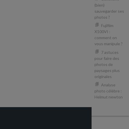
(bien)
sauvegarder ses
photos ?
Fujifilm
X100VI :
comment on
vous manipule ?
7 astuces
pour faire des
photos de
paysages plus
originales
Analyse
photo célèbre :
Helmut newton