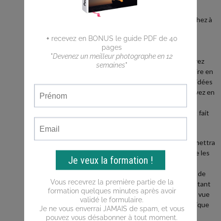
débutant ?
Vous cherchez à
faire de
meilleures
photos ?
Vous n'arrivez
pas a traduire en
photos les idées
que vous avez en
tête ?
Ce blog est fait
pour vous !
Il vous permettra
d'apprendre les
bases de la
photo, puis de
progresser tant
du point de vue
de la technique
que de la