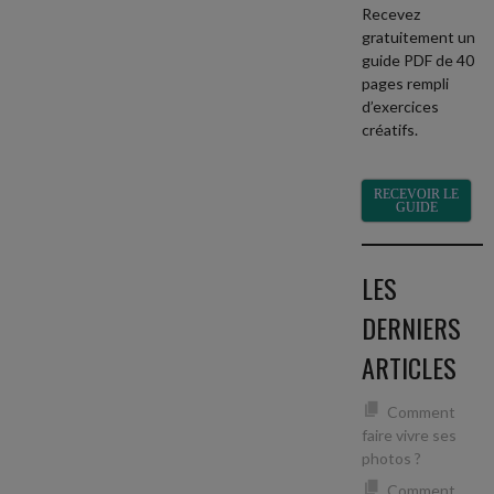
Recevez
gratuitement un
guide PDF de 40
pages rempli
d’exercices
créatifs.
RECEVOIR LE
GUIDE
LES
DERNIERS
ARTICLES
Comment
faire vivre ses
photos ?
Comment