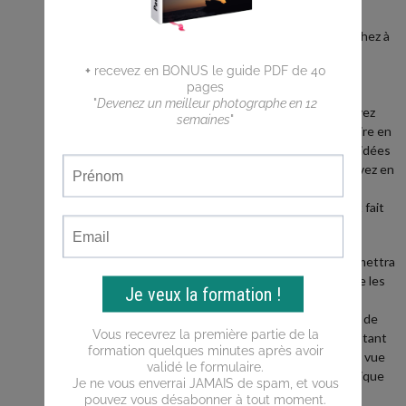
débutant ?
Vous cherchez à
faire de
meilleures
photos ?
Vous n'arrivez
pas a traduire en
photos les idées
que vous avez en
tête ?
Ce blog est fait
pour vous !
Il vous permettra
d'apprendre les
bases de la
photo, puis de
progresser tant
du point de vue
de la technique
que de la