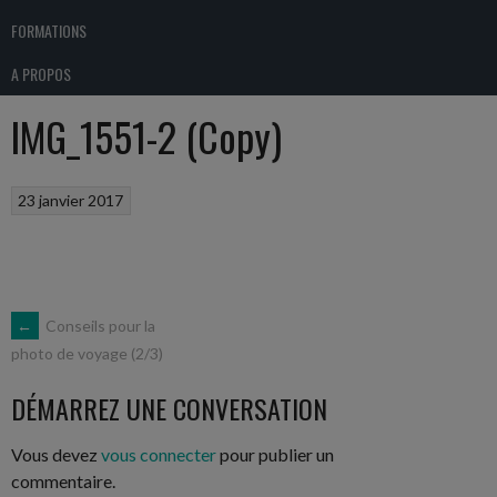
FORMATIONS
A PROPOS
IMG_1551-2 (Copy)
23 janvier 2017
NAVIGATION
←
Conseils pour la
photo de voyage (2/3)
DES
DÉMARREZ UNE CONVERSATION
ARTICLES
Vous devez
vous connecter
pour publier un
commentaire.