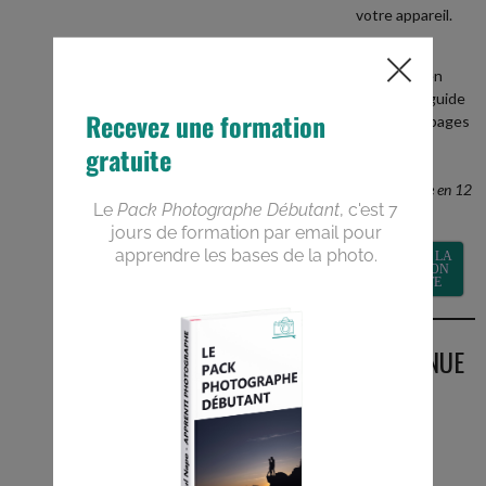
votre appareil.
+
recevez en
BONUS le guide
PDF de 40 pages
Devenez un
meilleur
photographe en 12
semaines
RECEVOIR LA
FORMATION
GRATUITE
BIENVENUE
SUR LE
BLOG
Vous êtes