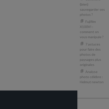
(bien)
sauvegarder ses
photos ?
Fujifilm
X100VI :
comment on
vous manipule ?
7 astuces
pour faire des
photos de
paysages plus
originales
Analyse
photo célèbre :
Helmut newton