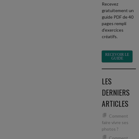
Recevez
gratuitement un
guide PDF de 40
pages rempli
d’exercices
créatifs.
RECEVOIR LE
GUIDE
LES
DERNIERS
ARTICLES
Comment
faire vivre ses
photos ?
Comment