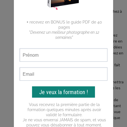
débutant ?
Vous cherchez à
faire de
meilleures
photos ?
Vous n'arrivez
pas a traduire en
photos les idées
que vous avez en
tête ?
Ce blog est fait
pour vous !
Il vous permettra
d'apprendre les
bases de la
photo, puis de
progresser tant
du point de vue
de la technique
que de la