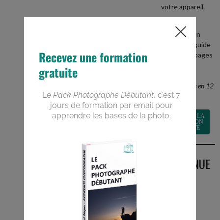
votre appareil.
+
recevez en
BONUS le guide
PDF de 40 pages
Devenez un
meilleur
photographe en 12
semaines
RECEVOIR LA
FORMATION
GRATUITE
BIENVENUE
SUR LE
BLOG
Vous êtes