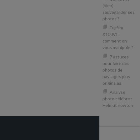
(bien)
sauvegarder ses
photos ?
Fujifilm
X100VI :
comment on
vous manipule ?
7 astuces
pour faire des
photos de
paysages plus
originales
Analyse
photo célèbre :
Helmut newton