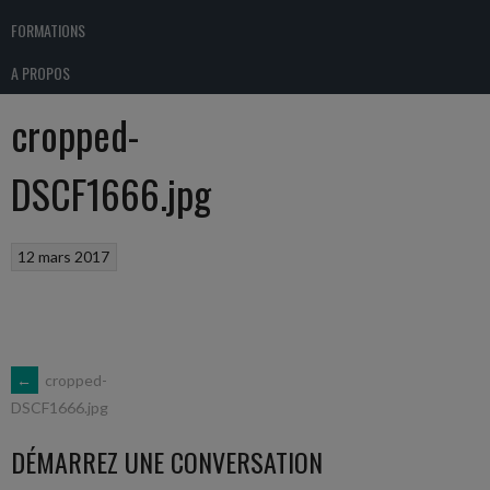
FORMATIONS
A PROPOS
cropped-
DSCF1666.jpg
12 mars 2017
NAVIGATION
←
cropped-
DSCF1666.jpg
DES
DÉMARREZ UNE CONVERSATION