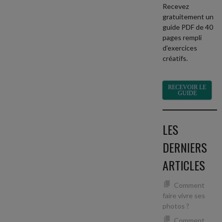
Recevez
gratuitement un
guide PDF de 40
pages rempli
d’exercices
créatifs.
RECEVOIR LE
GUIDE
LES
DERNIERS
ARTICLES
Comment
faire vivre ses
photos ?
Comment