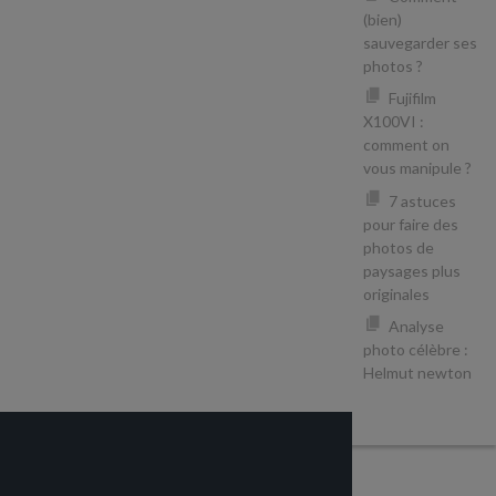
(bien)
sauvegarder ses
photos ?
Fujifilm
X100VI :
comment on
vous manipule ?
7 astuces
pour faire des
photos de
paysages plus
originales
Analyse
photo célèbre :
Helmut newton