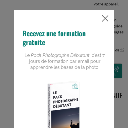
votre appareil.
+
recevez en
BONUS le guide
PDF de 40 pages
Devenez un
meilleur
photographe en 12
semaines
RECEVOIR LA
FORMATION
GRATUITE
BIENVENUE
SUR LE
BLOG
Vous êtes