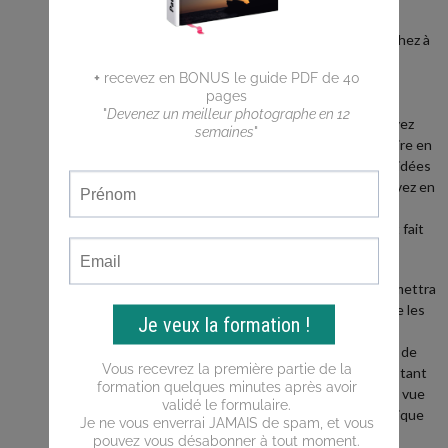
débutant ?
Vous cherchez à
faire de
meilleures
photos ?
Vous n'arrivez
pas a traduire en
photos les idées
que vous avez en
tête ?
Ce blog est fait
pour vous !
Il vous permettra
d'apprendre les
bases de la
photo, puis de
progresser tant
du point de vue
de la technique
que de la