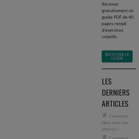
Recevez
gratuitement un
guide PDF de 40
pages rempli
d’exercices
créatifs.
RECEVOIR LE
GUIDE
LES
DERNIERS
ARTICLES
Comment
faire vivre ses
photos ?
Comment