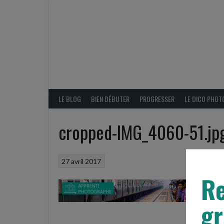
Aller
au
contenu
LE BLOG
BIEN DÉBUTER
PROGRESSER
LE DICO PHOT
cropped-IMG_4060-51.jp
27 avril 2017