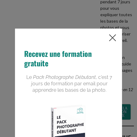
pendant 7 jours
pour vous
expliquer toutes
les bases de la
photos et vous
aider à maitriser
votre appareil.
+
recevez en
BONUS le guide
PDF de 40 pages
Devenez un
meilleur
photographe en 12
semaines
RECEVOIR LA
FORMATION
GRATUITE