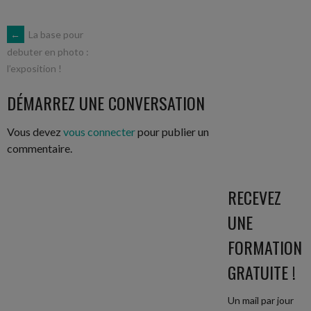
NAVIGATION
←
La base pour
debuter en photo :
l’exposition !
DES
DÉMARREZ UNE CONVERSATION
ARTICLES
Vous devez
vous connecter
pour publier un
commentaire.
RECEVEZ
UNE
FORMATION
GRATUITE !
Un mail par jour