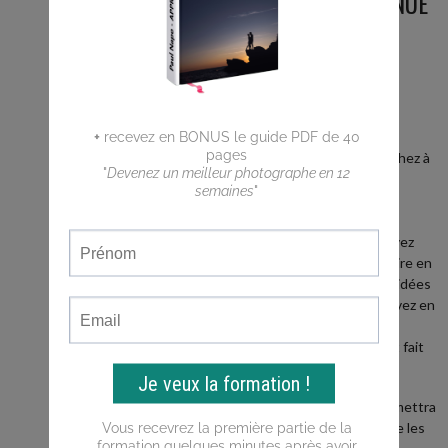
BIENVENUE
SUR LE
BLOG
Vous êtes
débutant ?
Vous cherchez à
faire de
meilleures
photos ?
Vous n'arrivez
pas a traduire en
photos les idées
que vous avez en
tête ?
Ce blog est fait
pour vous !
Il vous permettra
d'apprendre les