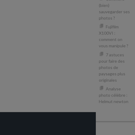
(bien)
sauvegarder ses
photos ?
Fujifilm
X100VI :
comment on
vous manipule ?
7 astuces
pour faire des
photos de
paysages plus
originales
Analyse
photo célèbre :
Helmut newton