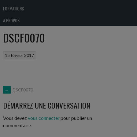
FORMATIONS
A PROPOS
DSCF0070
15 février 2017
NAVIGATION
←
DSCF0070
DÉMARREZ UNE CONVERSATION
DES
Vous devez
vous connecter
pour publier un
ARTICLES
commentaire.