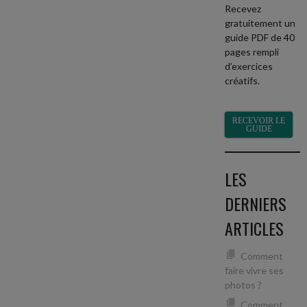
Recevez
gratuitement un
guide PDF de 40
pages rempli
d’exercices
créatifs.
RECEVOIR LE
GUIDE
LES
DERNIERS
ARTICLES
Comment
faire vivre ses
photos ?
Comment