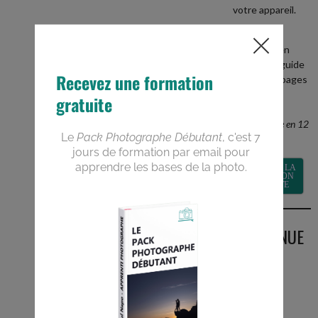
votre appareil.
+
recevez en
BONUS le guide
PDF de 40 pages
Devenez un
meilleur
photographe en 12
semaines
RECEVOIR LA
FORMATION
GRATUITE
BIENVENUE
SUR LE
BLOG
Vous êtes