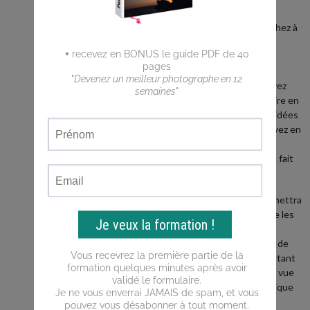
débutant ?
Vous cherchez à
faire de
meilleures
photos ?
Vous n'arrivez
pas a traduire en
photos les idées
que vous avez en
tête ?
Ce blog est fait
pour vous !
Il vous permettra
d'apprendre les
bases de la
photo, puis de
progresser tant
du point de vue
de la technique
que de la