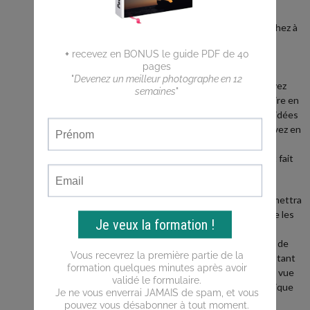
débutant ?
Vous cherchez à
faire de
meilleures
photos ?
Vous n'arrivez
pas a traduire en
photos les idées
que vous avez en
tête ?
Ce blog est fait
pour vous !
Il vous permettra
d'apprendre les
bases de la
photo, puis de
progresser tant
du point de vue
de la technique
que de la