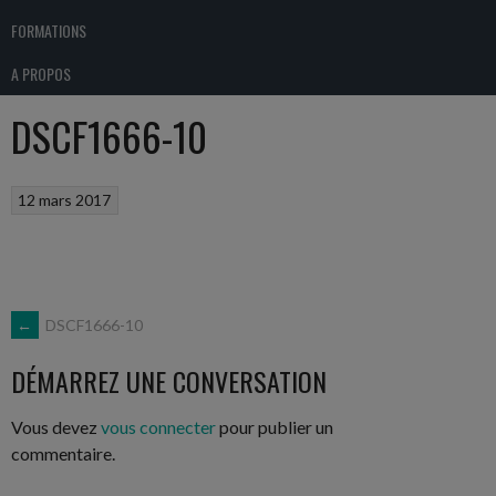
FORMATIONS
A PROPOS
DSCF1666-10
12 mars 2017
NAVIGATION
←
DSCF1666-10
DÉMARREZ UNE CONVERSATION
DES
Vous devez
vous connecter
pour publier un
ARTICLES
commentaire.