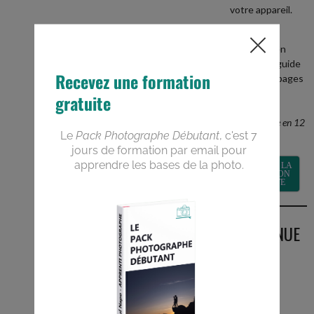
votre appareil.
+
recevez en
BONUS le guide
PDF de 40 pages
Devenez un
meilleur
photographe en 12
semaines
RECEVOIR LA
FORMATION
GRATUITE
BIENVENUE
SUR LE
BLOG
Vous êtes