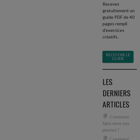
Recevez
gratuitement un
guide PDF de 40
pages rempli
d’exercices
créatifs.
RECEVOIR LE
GUIDE
LES
DERNIERS
ARTICLES
Comment
faire vivre ses
photos ?
Comment