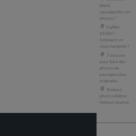
(bien)
sauvegarder ses
photos ?
Fujifilm
X100VI :
comment on
vous manipule ?
7 astuces
pour faire des
photos de
paysages plus
originales
Analyse
photo célèbre :
Helmut newton