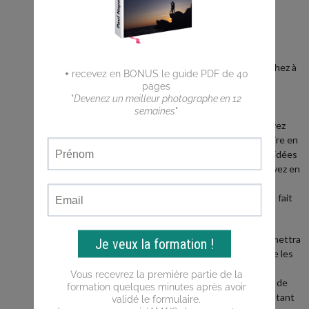
BLOG
Vous êtes
débutant ?
Vous cherchez à
faire de
meilleures
photos ?
Vous n'arrivez
pas a traduire en
photos les idées
que vous avez en
tête ?
Ce blog est fait
pour vous !
Il vous permettra
d'apprendre les
bases de la
photo, puis de
progresser tant