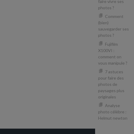
faire vivre ses
photos ?
Comment
(bien)
sauvegarder ses
photos ?
Fujifilm
X100VI :
comment on
vous manipule ?
7 astuces
pour faire des
photos de
paysages plus
originales
Analyse
photo célèbre :
Helmut newton