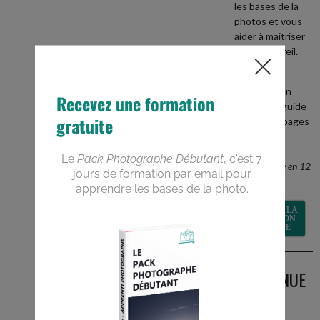
les bases de la
photos et vous
aider à maitriser
votre appareil.
+
recevez en
BONUS le guide
PDF de 40 pages
Devenez un
meilleur
photographe en 12
semaines
RECEVOIR LA
FORMATION
GRATUITE
BIENVENUE
SUR LE