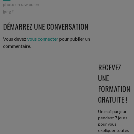
NAVIGATION
photo en raw ou en
jpeg ?
DES
DÉMARREZ UNE CONVERSATION
ARTICLES
Vous devez
vous connecter
pour publier un
commentaire.
RECEVEZ
UNE
FORMATION
GRATUITE !
Un mail par jour
pendant 7 jours
pour vous
expliquer toutes