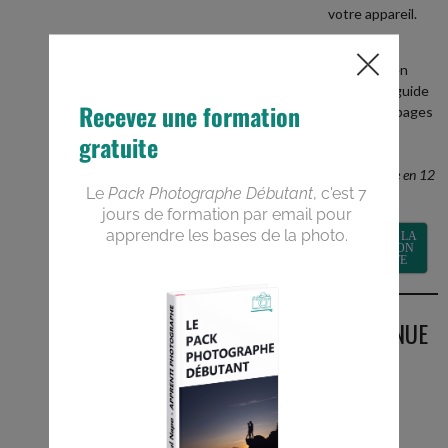
votre appareil.
+
recevez en
BONUS le guide
PDF de 40 pages
Devenez un
meilleur
photographe en 12
semaines
RECEVOIR LA
FORMATION
GRATUITE
BIENVENUE
SUR LE
BLOG
Vous êtes