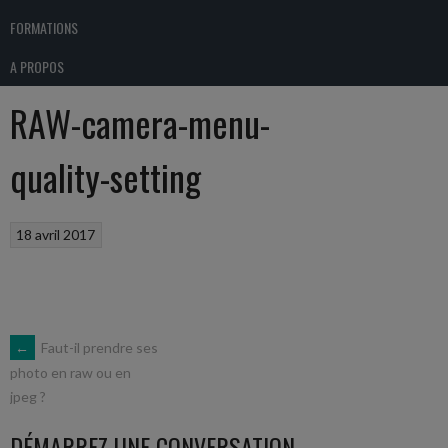
FORMATIONS
A PROPOS
RAW-camera-menu-
quality-setting
18 avril 2017
NAVIGATION
←
Faut-il prendre ses
photo en raw ou en
jpeg ?
DES
DÉMARREZ UNE CONVERSATION