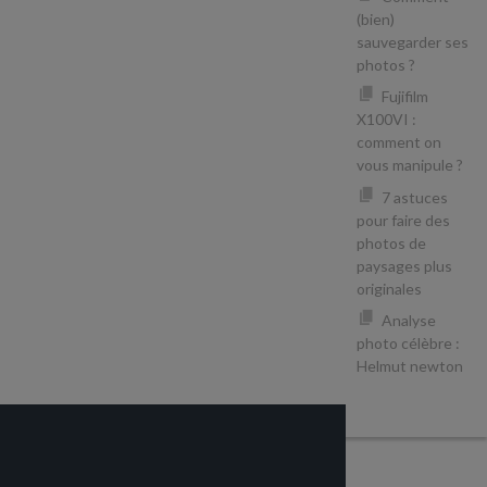
(bien)
sauvegarder ses
photos ?
Fujifilm
X100VI :
comment on
vous manipule ?
7 astuces
pour faire des
photos de
paysages plus
originales
Analyse
photo célèbre :
Helmut newton