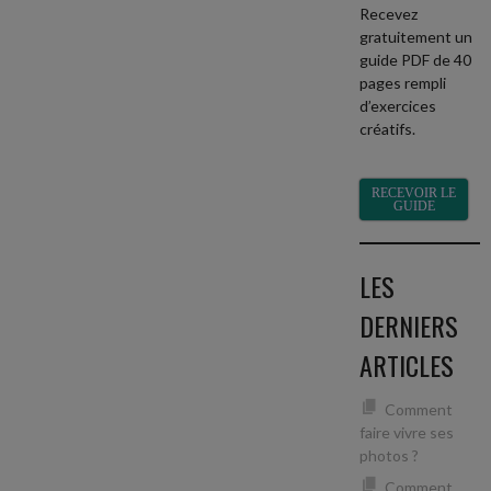
Recevez
gratuitement un
guide PDF de 40
pages rempli
d’exercices
créatifs.
RECEVOIR LE
GUIDE
LES
DERNIERS
ARTICLES
Comment
faire vivre ses
photos ?
Comment