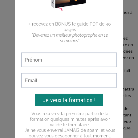
débutant ?
Vous cherchez à
faire de
meilleures
photos ?
Vous n'arrivez
pas a traduire en
photos les idées
que vous avez en
tête ?
Ce blog est fait
pour vous !
Il vous permettra
d'apprendre les
bases de la
photo, puis de
progresser tant
du point de vue
de la technique
que de la