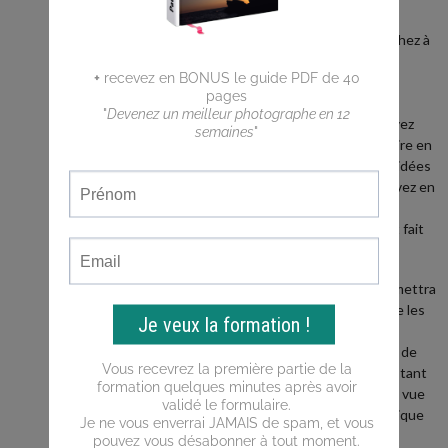
débutant ?
Vous cherchez à
faire de
meilleures
photos ?
Vous n'arrivez
pas a traduire en
photos les idées
que vous avez en
tête ?
Ce blog est fait
pour vous !
Il vous permettra
d'apprendre les
bases de la
photo, puis de
progresser tant
du point de vue
de la technique
que de la