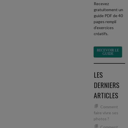
Recevez
gratuitement un
guide PDF de 40
pages rempli
d’exercices
créatifs.
RECEVOIR LE
GUIDE
LES
DERNIERS
ARTICLES
Comment
faire vivre ses
photos ?
Comment