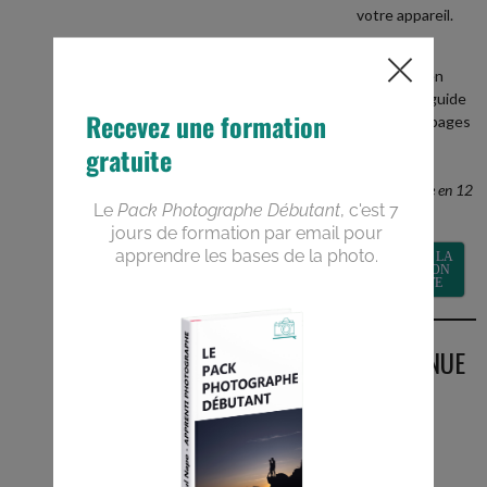
votre appareil.
+
recevez en
BONUS le guide
PDF de 40 pages
Devenez un
meilleur
photographe en 12
semaines
RECEVOIR LA
FORMATION
GRATUITE
BIENVENUE
SUR LE
BLOG
Vous êtes