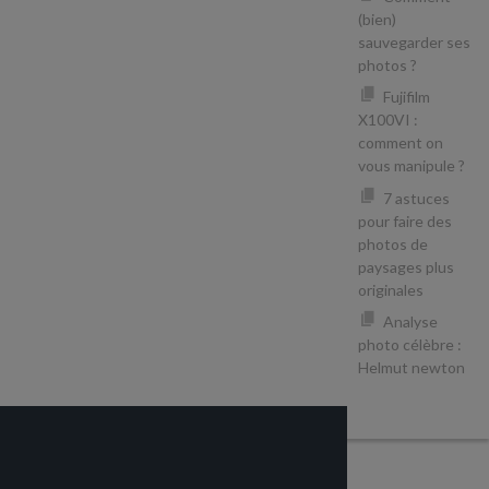
(bien)
sauvegarder ses
photos ?
Fujifilm
X100VI :
comment on
vous manipule ?
7 astuces
pour faire des
photos de
paysages plus
originales
Analyse
photo célèbre :
Helmut newton