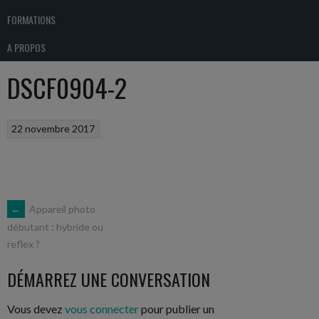
FORMATIONS
A PROPOS
DSCF0904-2
22 novembre 2017
NAVIGATION
←
Appareil photo
débutant : hybride ou
reflex ?
DES
DÉMARREZ UNE CONVERSATION
ARTICLES
Vous devez
vous connecter
pour publier un