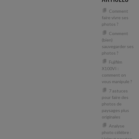
Comment
faire vivre ses
photos ?
Comment
(bien)
sauvegarder ses
photos ?
Fujifilm
X100VI :
comment on
vous manipule ?
7 astuces
pour faire des
photos de
paysages plus
originales
Analyse
photo célèbre :
Helmut newton