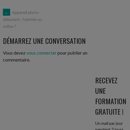
NAVIGATION
←
Appareil photo
débutant : hybride ou
reflex ?
DES
DÉMARREZ UNE CONVERSATION
ARTICLES
Vous devez
vous connecter
pour publier un
commentaire.
RECEVEZ
UNE
FORMATION
GRATUITE !
Un mail par jour
pendant 7 jours