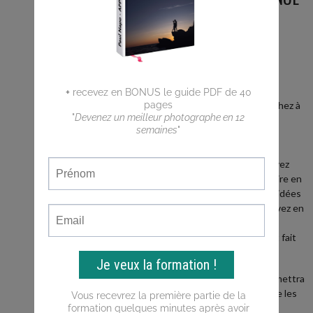
SUR LE
BLOG
Vous êtes
débutant ?
Vous cherchez à
faire de
meilleures
photos ?
Vous n'arrivez
pas a traduire en
photos les idées
que vous avez en
tête ?
Ce blog est fait
pour vous !
Il vous permettra
d'apprendre les
bases de la