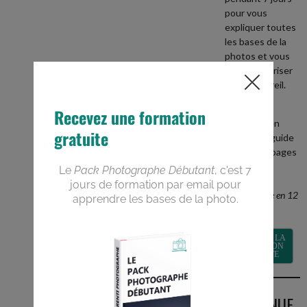
pour vous
expliquer toutes
les bases de la
photos et vous
aider à maitriser
votre appareil.
+
recevez en
BONUS le guide
PDF de 40 pages
Devenez un
meilleur
photographe en 12
semaines
RECEVOIR LA
FORMATION
GRATUITE
BIENVENUE