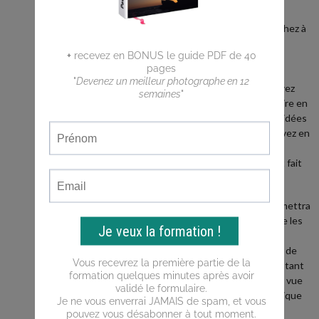
débutant ?
Vous cherchez à
faire de
meilleures
photos ?
Vous n'arrivez
pas a traduire en
photos les idées
que vous avez en
tête ?
Ce blog est fait
pour vous !
Il vous permettra
d'apprendre les
bases de la
photo, puis de
progresser tant
du point de vue
de la technique
que de la