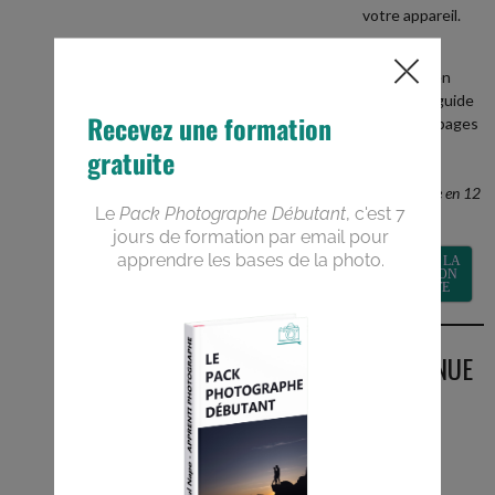
votre appareil.
+
recevez en
BONUS le guide
PDF de 40 pages
Devenez un
meilleur
photographe en 12
semaines
RECEVOIR LA
FORMATION
GRATUITE
BIENVENUE
SUR LE
BLOG
Vous êtes