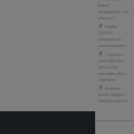
(bien)
sauvegarder ses
photos ?
Fujifilm
X100VI :
comment on
vous manipule ?
7 astuces
pour faire des
photos de
paysages plus
originales
Analyse
photo célèbre :
Helmut newton