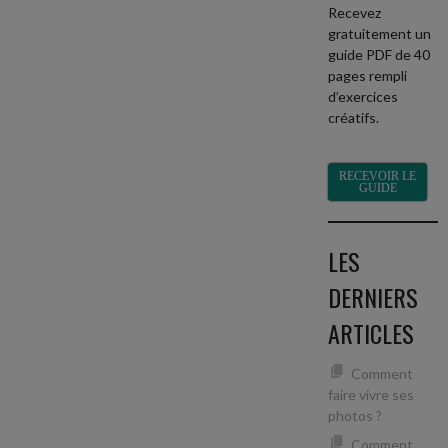
Recevez
gratuitement un
guide PDF de 40
pages rempli
d’exercices
créatifs.
RECEVOIR LE
GUIDE
LES
DERNIERS
ARTICLES
Comment
faire vivre ses
photos ?
Comment