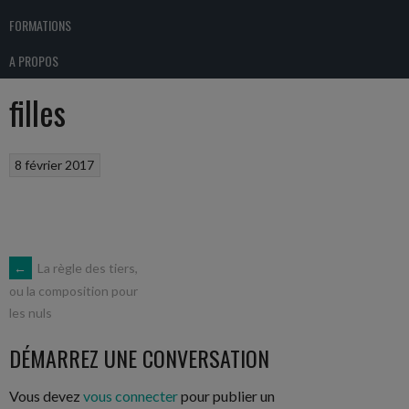
FORMATIONS
A PROPOS
filles
8 février 2017
NAVIGATION
←
La règle des tiers,
ou la composition pour
les nuls
DES
DÉMARREZ UNE CONVERSATION
ARTICLES
Vous devez
vous connecter
pour publier un