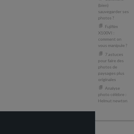
(bien)
sauvegarder ses
photos ?
Fujifilm
X100VI :
comment on
vous manipule ?
7 astuces
pour faire des
photos de
paysages plus
originales
Analyse
photo célèbre :
Helmut newton