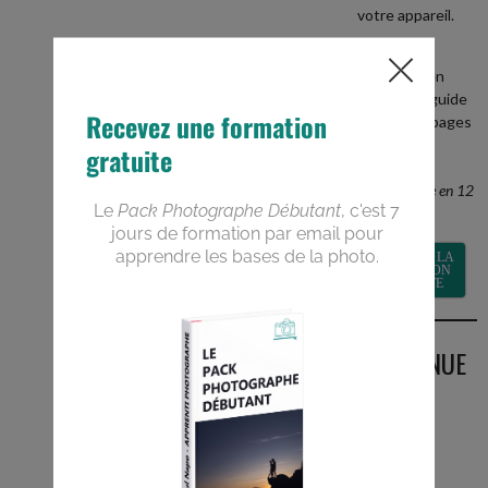
votre appareil.
+
recevez en
BONUS le guide
PDF de 40 pages
Devenez un
meilleur
photographe en 12
semaines
RECEVOIR LA
FORMATION
GRATUITE
BIENVENUE
SUR LE
BLOG
Vous êtes