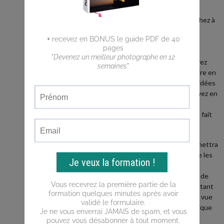
débutant ?
Vous cherchez à
faire de
meilleures
photos ?
Vous n'arrivez
pas a traduire en
photos les idées
que vous avez en
tête ?
Ce blog est fait
pour vous !
Il vous permettra
d'apprendre les
bases de la
photo, puis de
progresser tant
du point de vue
de la technique
que de la