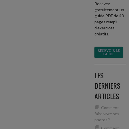
Recevez
gratuitement un
guide PDF de 40
pages rempli
d’exercices
créatifs.
RECEVOIR LE
GUIDE
LES
DERNIERS
ARTICLES
Comment
faire vivre ses
photos ?
Comment