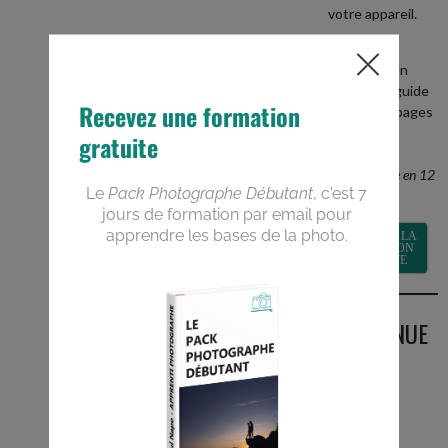
votre appareil.
+
recevez en
BONUS le guide
PDF de 40 pages
Devenez un
meilleur
photographe en 12
semaines
RECEVOIR LA
FORMATION
GRATUITE
BIENVENUE
SUR LE
BLOG
Vous êtes