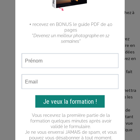
débutant ?
Vous cherchez à
faire de
meilleures
photos ?
Vous n'arrivez
pas a traduire en
photos les idées
que vous avez en
tête ?
Ce blog est fait
pour vous !
Il vous permettra
d'apprendre les
bases de la
photo, puis de
progresser tant
du point de vue
de la technique
que de la