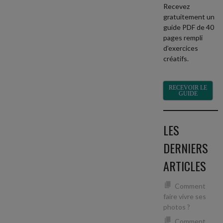
Recevez
gratuitement un
guide PDF de 40
pages rempli
d’exercices
créatifs.
RECEVOIR LE
GUIDE
LES
DERNIERS
ARTICLES
Comment
faire vivre ses
photos ?
Comment