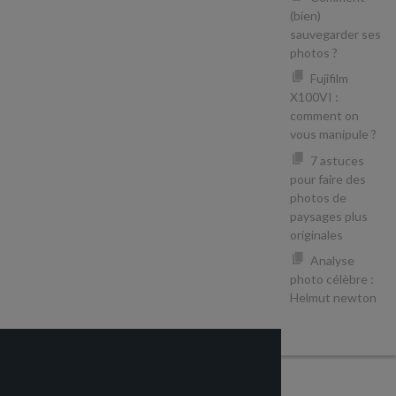
(bien)
sauvegarder ses
photos ?
Fujifilm
X100VI :
comment on
vous manipule ?
7 astuces
pour faire des
photos de
paysages plus
originales
Analyse
photo célèbre :
Helmut newton