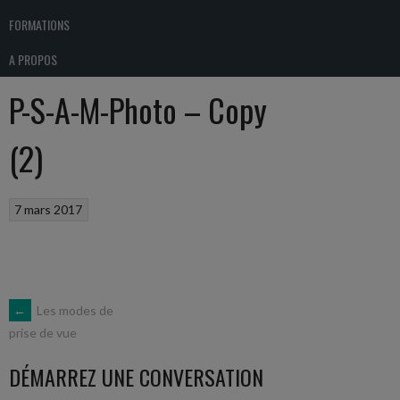
FORMATIONS
A PROPOS
P-S-A-M-Photo – Copy
(2)
7 mars 2017
NAVIGATION
←
Les modes de
prise de vue
DES
DÉMARREZ UNE CONVERSATION