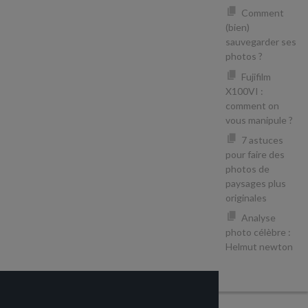
Comment
(bien)
sauvegarder ses
photos ?
Fujifilm
X100VI :
comment on
vous manipule ?
7 astuces
pour faire des
photos de
paysages plus
originales
Analyse
photo célèbre :
Helmut newton