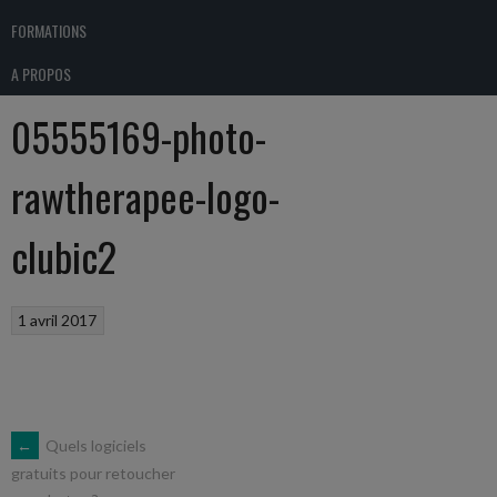
FORMATIONS
A PROPOS
05555169-photo-
rawtherapee-logo-
clubic2
1 avril 2017
NAVIGATION
←
Quels logiciels
gratuits pour retoucher