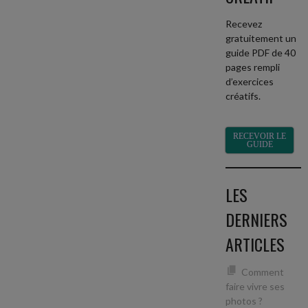
Recevez
gratuitement un
guide PDF de 40
pages rempli
d’exercices
créatifs.
RECEVOIR LE
GUIDE
LES
DERNIERS
ARTICLES
Comment
faire vivre ses
photos ?