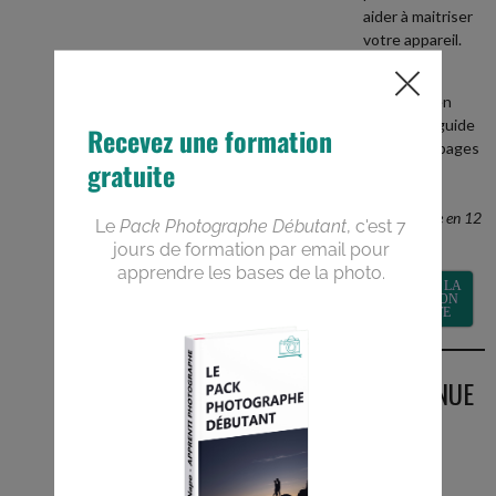
aider à maitriser
votre appareil.
+
recevez en
BONUS le guide
PDF de 40 pages
Devenez un
meilleur
photographe en 12
semaines
RECEVOIR LA
FORMATION
GRATUITE
BIENVENUE
SUR LE
BLOG