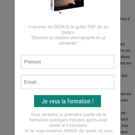
Vous êtes
débutant ?
Vous cherchez à
faire de
meilleures
photos ?
Vous n'arrivez
pas a traduire en
photos les idées
que vous avez en
tête ?
Ce blog est fait
pour vous !
Il vous permettra
d'apprendre les
bases de la
photo, puis de
progresser tant
du point de vue
de la technique