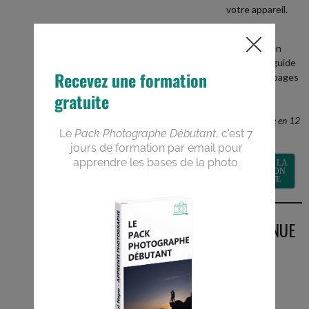
votre appareil.
+
recevez en
BONUS le guide
PDF de 40 pages
Devenez un
meilleur
photographe en 12
semaines
RECEVOIR LA
FORMATION
GRATUITE
BIENVENUE
SUR LE
BLOG
Vous êtes