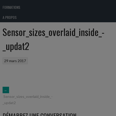
FORMATIONS
A PROPOS
Sensor_sizes_overlaid_inside_-
_updat2
29 mars 2017
NAVIGATION
←
Sensor_sizes_overlaid_inside_-
_updat2
DES
DÉMARREZ UNE CONVERSATION