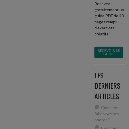
Recevez
gratuitement un
guide PDF de 40
pages rempli
d’exercices
créatifs.
RECEVOIR LE
GUIDE
LES
DERNIERS
ARTICLES
Comment
faire vivre ses
photos ?
Comment