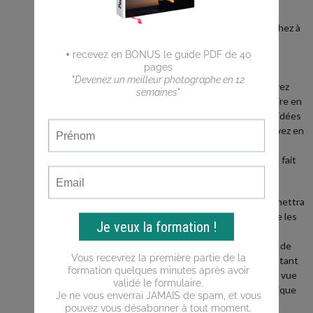
débutant ?
Vous cherchez à
faire de
meilleures
photos ?
Vous n'arrivez
pas a traduire en
photos les idées
que vous avez en
tête ?
Ce blog est fait
pour vous !
Il vous permettra
d'apprendre les
bases de la
photo, puis de
progresser tant
du point de vue
de la technique
que de la