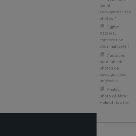
(bien)
sauvegarder ses
photos ?
Fujifilm
X100VI :
comment on
vous manipule ?
7 astuces
pour faire des
photos de
paysages plus
originales
Analyse
photo célèbre :
Helmut newton