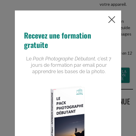
votre appareil.
+
recevez en
BONUS le guide
PDF de 40 pages
Devenez un
meilleur
photographe en 12
semaines
RECEVOIR LA
FORMATION
GRATUITE
BIENVENUE
SUR LE
BLOG
Vous êtes