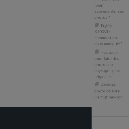
(bien)
sauvegarder ses
photos ?
Fujifilm
X100VI :
comment on
vous manipule ?
7 astuces
pour faire des
photos de
paysages plus
originales
Analyse
photo célèbre :
Helmut newton