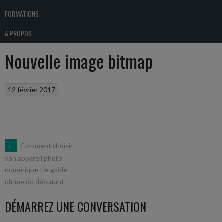
FORMATIONS
A PROPOS
Nouvelle image bitmap
12 février 2017
NAVIGATION
←
Comment choisir
son appareil photo
numérique : le guide
DES
ultime du débutant
ARTICLES
DÉMARREZ UNE CONVERSATION