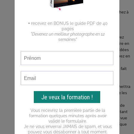
débutant ?
Vous cherchez à
faire de
meilleures
photos ?
Vous n'arrivez
pas a traduire en
photos les idées
que vous avez en
tête ?
Ce blog est fait
pour vous !
Il vous permettra
d'apprendre les
bases de la
photo, puis de
progresser tant
du point de vue
de la technique
que de la