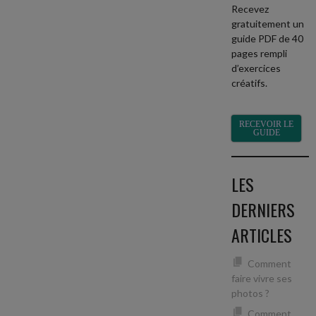
Recevez
gratuitement un
guide PDF de 40
pages rempli
d’exercices
créatifs.
RECEVOIR LE
GUIDE
LES
DERNIERS
ARTICLES
Comment
faire vivre ses
photos ?
Comment