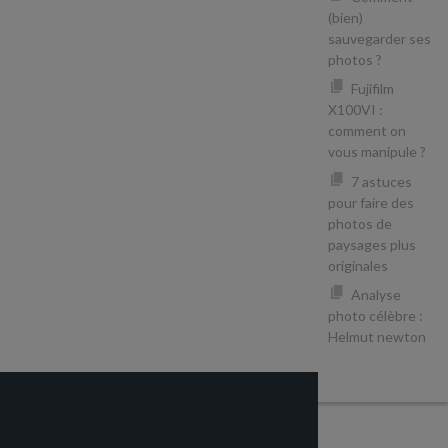
(bien)
sauvegarder ses
photos ?
Fujifilm
X100VI :
comment on
vous manipule ?
7 astuces
pour faire des
photos de
paysages plus
originales
Analyse
photo célèbre :
Helmut newton