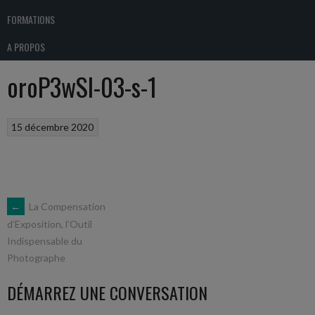
FORMATIONS
A PROPOS
oroP3wSl-03-s-1
15 décembre 2020
NAVIGATION
←
La Compensation
d’Exposition, l’Outil
Indispensable du
DES
Photographe
ARTICLES
DÉMARREZ UNE CONVERSATION