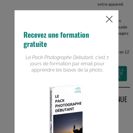
votre appareil.
+
recevez en
BONUS le guide
PDF de 40 pages
Devenez un
meilleur
photographe en 12
semaines
RECEVOIR LA
FORMATION
GRATUITE
BIENVENUE
SUR LE
BLOG
Vous êtes