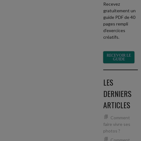
Recevez
gratuitement un
guide PDF de 40
pages rempli
d’exercices
créatifs.
RECEVOIR LE
GUIDE
LES
DERNIERS
ARTICLES
Comment
faire vivre ses
photos ?
Comment