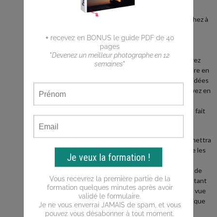
débutant ?
Vous cherchez à
faire de
meilleures
photos ?
Vous n'arrivez
pas a traduire en
photos les idées
que vous avez en
tête ?
Ce blog est fait
pour vous !
Il vous permettra
d'apprendre les
bases de la
photo, puis de
progresser tant
du point de vue
de la technique
que de la