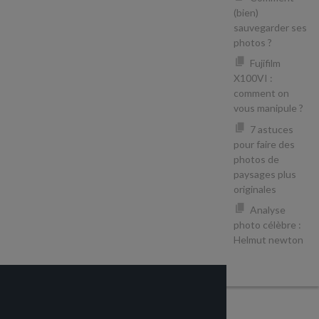
(bien)
sauvegarder ses
photos ?
Fujifilm
X100VI :
comment on
vous manipule ?
7 astuces
pour faire des
photos de
paysages plus
originales
Analyse
photo célèbre :
Helmut newton