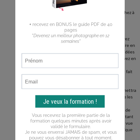
débutant ?
Vous cherchez à
faire de
meilleures
photos ?
Vous n'arrivez
pas a traduire en
photos les idées
que vous avez en
tête ?
Ce blog est fait
pour vous !
Il vous permettra
d'apprendre les
bases de la
photo, puis de
progresser tant
du point de vue
de la technique
que de la