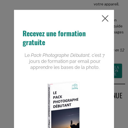
votre appareil.
+
recevez en
BONUS le guide
PDF de 40 pages
Devenez un
meilleur
photographe en 12
semaines
RECEVOIR LA
FORMATION
GRATUITE
BIENVENUE
SUR LE
BLOG
Vous êtes