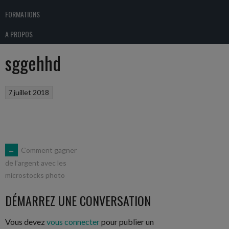
FORMATIONS
A PROPOS
sggehhd
7 juillet 2018
NAVIGATION
←
Comment gagner
de l’argent avec les
microstocks photo
DES
DÉMARREZ UNE CONVERSATION
ARTICLES
Vous devez
vous connecter
pour publier un