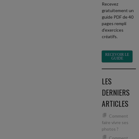
Recevez
gratuitement un
guide PDF de 40
pages rempli
d’exercices
créatifs.
RECEVOIR LE
GUIDE
LES
DERNIERS
ARTICLES
Comment
faire vivre ses
photos ?
Comment