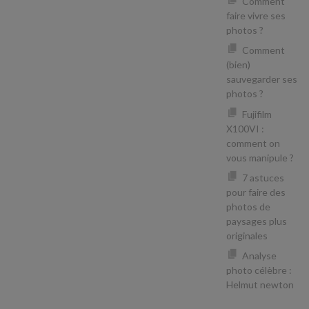
Comment
faire vivre ses
photos ?
Comment
(bien)
sauvegarder ses
photos ?
Fujifilm
X100VI :
comment on
vous manipule ?
7 astuces
pour faire des
photos de
paysages plus
originales
Analyse
photo célèbre :
Helmut newton