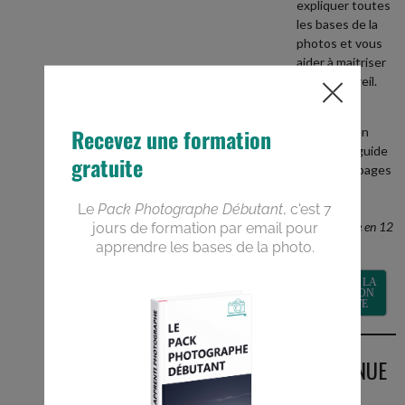
expliquer toutes
les bases de la
photos et vous
aider à maitriser
votre appareil.
+
recevez en
BONUS le guide
PDF de 40 pages
Devenez un
meilleur
photographe en 12
semaines
RECEVOIR LA
FORMATION
GRATUITE
BIENVENUE
SUR LE