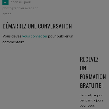
NAVIGATION
←
7 conseil pour
photographier avec son
drone
DES
DÉMARREZ UNE CONVERSATION
ARTICLES
Vous devez
vous connecter
pour publier un
commentaire.
RECEVEZ
UNE
FORMATION
GRATUITE !
Un mail par jour
pendant 7 jours
pour vous