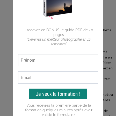
BLOG
Vous êtes
débutant ?
Vous cherchez à
faire de
meilleures
photos ?
Vous n'arrivez
pas a traduire en
photos les idées
que vous avez en
tête ?
Ce blog est fait
pour vous !
Il vous permettra
d'apprendre les
bases de la
photo, puis de