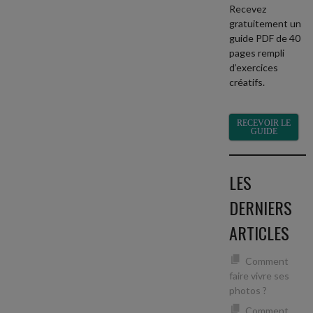
Recevez
gratuitement un
guide PDF de 40
pages rempli
d’exercices
créatifs.
RECEVOIR LE
GUIDE
LES
DERNIERS
ARTICLES
Comment
faire vivre ses
photos ?
Comment