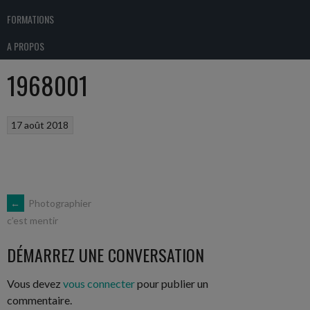
FORMATIONS
A PROPOS
1968001
17 août 2018
NAVIGATION
←
Photographier
c’est mentir
DES
DÉMARREZ UNE CONVERSATION
ARTICLES
Vous devez
vous connecter
pour publier un
commentaire.