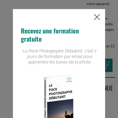
votre appareil.
+
recevez en
BONUS le guide
PDF de 40 pages
Devenez un
meilleur
photographe en 12
semaines
RECEVOIR LA
FORMATION
GRATUITE
BIENVENUE
SUR LE
BLOG
Vous êtes