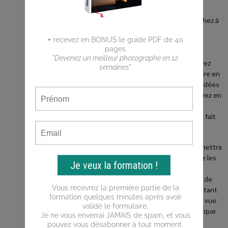
débutant ?
Vous cherchez à
faire de
meilleures
photos ?
Vous n'arrivez
pas a traduire en
photos les idées
que vous avez en
tête ?
Ce blog est fait
pour vous !
Il vous permettra
d'apprendre les
bases de la
photo, puis de
progresser tant
du point de vue
de la technique
que de la