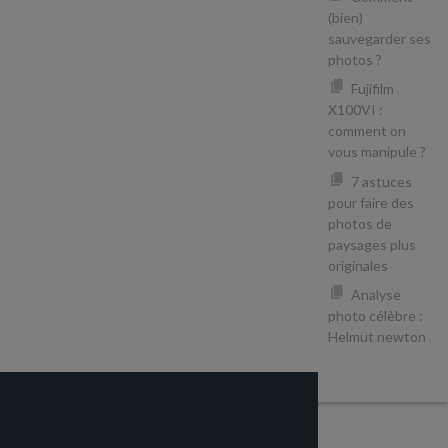
(bien)
sauvegarder ses
photos ?
Fujifilm
X100VI :
comment on
vous manipule ?
7 astuces
pour faire des
photos de
paysages plus
originales
Analyse
photo célèbre :
Helmut newton