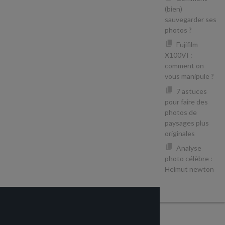
(bien)
sauvegarder ses
photos ?
Fujifilm
X100VI :
comment on
vous manipule ?
7 astuces
pour faire des
photos de
paysages plus
originales
Analyse
photo célèbre :
Helmut newton