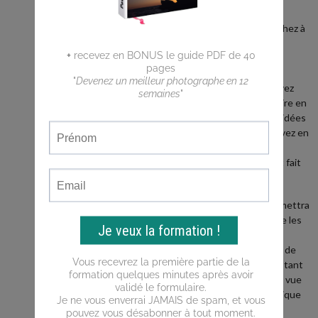
débutant ?
Vous cherchez à
faire de
meilleures
photos ?
Vous n'arrivez
pas a traduire en
photos les idées
que vous avez en
tête ?
Ce blog est fait
pour vous !
Il vous permettra
d'apprendre les
bases de la
photo, puis de
progresser tant
du point de vue
de la technique
que de la