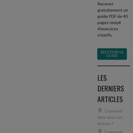
Recevez
gratuitement un
guide PDF de 40
pages rempli
d’exercices
créatifs.
RECEVOIR LE
GUIDE
LES
DERNIERS
ARTICLES
Comment
faire vivre ses
photos ?
Comment