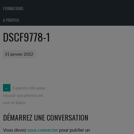
FORMATIONS
A PROPOS
DSCF9778-1
31 janvier 2022
NAVIGATION
←
5 points clés pour
réussir ses photos en
noir et blanc
DES
DÉMARREZ UNE CONVERSATION
ARTICLES
Vous devez
vous connecter
pour publier un