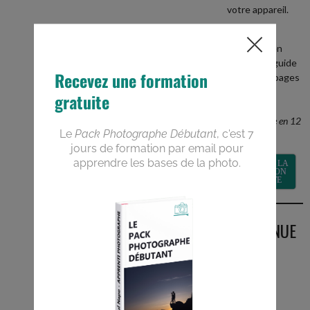
votre appareil.
+
recevez en
BONUS le guide
PDF de 40 pages
Devenez un
meilleur
photographe en 12
semaines
RECEVOIR LA
FORMATION
GRATUITE
BIENVENUE
SUR LE
BLOG
Vous êtes